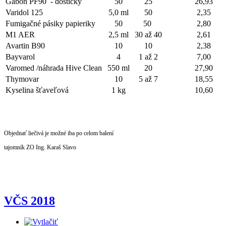
Gabon PF90 - doštičky
50
25
26,93
Varidol 125
5,0 ml
50
2,35
Fumigačné pásiky papieriky
50
50
2,80
M1 AER
2,5 ml
30 až 40
2,61
Avartin B90
10
10
2,38
Bayvarol
4
1 až 2
7,00
Varomed /náhrada Hive Clean
550 ml
20
27,90
Thymovar
10
5 až 7
18,55
Kyselina šťaveľová
1 kg
10,60
Objednať liečivá je možné iba po celom balení
tajomník ZO Ing. Karaš Slavo
VČS 2018