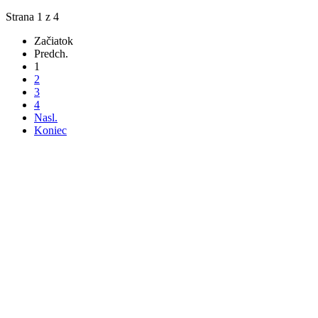
Strana 1 z 4
Začiatok
Predch.
1
2
3
4
Nasl.
Koniec