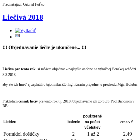
Prednášajúci: Gabriel Foťko
Liečivá 2018
!!! Objednávanie liečiv je ukončené... !!!
Liečiva pre tento rok
si môžete objednať - najlepšie osobne na výročnej členskej schôdzi
8.3.2018,
aby ste ich hneď aj zaplatili u tajomníka ZO Ing. Karaša prípadne u predsedu Mgr. Holuba.
Prikladám
cenník liečiv
pre tento rok t.j. 2018 /objednávame ich zo SOS Pod Bánošom v
BB:
použiteľné
Liečivo
balenie
na počet
cena v €
včelstiev
Formidol doštičky
2
1 až 2
2,49