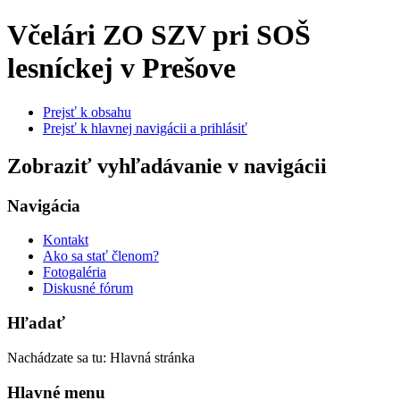
Včelári
ZO SZV pri SOŠ
lesníckej v Prešove
Prejsť k obsahu
Prejsť k hlavnej navigácii a prihlásiť
Zobraziť vyhľadávanie v navigácii
Navigácia
Kontakt
Ako sa stať členom?
Fotogaléria
Diskusné fórum
Hľadať
Nachádzate sa tu:
Hlavná stránka
Hlavné menu