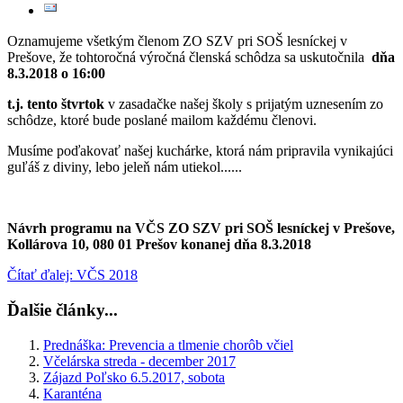
Oznamujeme všetkým členom ZO SZV pri SOŠ lesníckej v
Prešove, že tohtoročná výročná členská schôdza sa uskutočnila
dňa
8.3.2018 o 16:00
t.j. tento štvrtok
v zasadačke našej školy s prijatým uznesením zo
schôdze, ktoré bude poslané mailom každému členovi.
Musíme poďakovať našej kuchárke, ktorá nám pripravila vynikajúci
guľáš z diviny, lebo jeleň nám utiekol......
Návrh programu na VČS ZO SZV pri SOŠ lesníckej v Prešove,
Kollárova 10, 080 01
Prešov konanej dňa 8.3.2018
Čítať ďalej: VČS 2018
Ďalšie články...
Prednáška: Prevencia a tlmenie chorôb včiel
Včelárska streda - december 2017
Zájazd Poľsko 6.5.2017, sobota
Karanténa