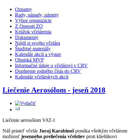
Oznamy
Rady, nápady, námety
Výbor organizácie
Z činnosti ZO
Krúžok včelárenia
Dokumenty
Nájdi si svojho včelára
Študijné materiály
Kalendár akcií a výstav
Ohniská MVP
Informačné údaje o včelárovi v CRV
Doplnenie rodného čísla do CRV
Kalendár včelárskych akcií
Liečenie Aerosólom - jeseň 2018
Liečenie aerosólom VAT-1
Náš priateľ včelár
Juraj Karabinoš
ponúka všetkým včelárom
možnosť
jesenného preliečenia včelstiev
proti klieštikovi