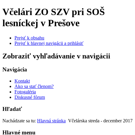
Včelári
ZO SZV pri SOŠ
lesníckej v Prešove
Prejsť k obsahu
Prejsť k hlavnej navigácii a prihlásiť
Zobraziť vyhľadávanie v navigácii
Navigácia
Kontakt
Ako sa stať členom?
Fotogaléria
Diskusné fórum
Hľadať
Nachádzate sa tu:
Hlavná stránka
Včelárska streda - december 2017
Hlavné menu