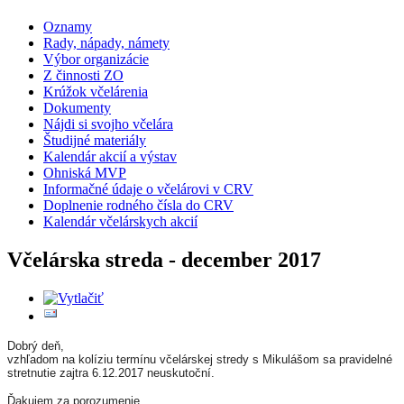
Oznamy
Rady, nápady, námety
Výbor organizácie
Z činnosti ZO
Krúžok včelárenia
Dokumenty
Nájdi si svojho včelára
Študijné materiály
Kalendár akcií a výstav
Ohniská MVP
Informačné údaje o včelárovi v CRV
Doplnenie rodného čísla do CRV
Kalendár včelárskych akcií
Včelárska streda - december 2017
Dobrý deň,
vzhľadom na kolíziu termínu včelárskej stredy s Mikulášom sa pravidelné
stretnutie zajtra 6.12.2017 neuskutoční.
Ďakujem za porozumenie