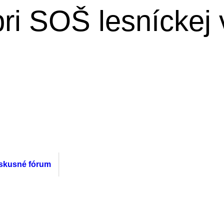
ri SOŠ lesníckej 
skusné fórum