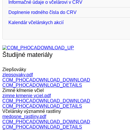
Informačné údaje o včelárovi v CRV
Doplnenie rodného čísla do CRV
Kalendár včelárskych akcií
Študijné materiály
Zlepšováky
zlepsovaky.pdf
COM_PHOCADOWNLOAD_DOWNLOAD
COM_PHOCADOWNLOAD_DETAILS
Zimné kŕmenie včiel
zimne krmenie vciel.pdf
COM_PHOCADOWNLOAD_DOWNLOAD
COM_PHOCADOWNLOAD_DETAILS
Včelársky významné rastliny
medosne_rastliny.pdf
COM_PHOCADOWNLOAD_DOWNLOAD
COM_PHOCADOWNLOAD_DETAILS