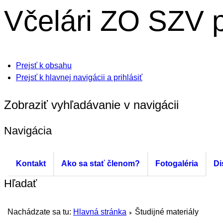
Včelári
ZO SZV p
Prejsť k obsahu
Prejsť k hlavnej navigácii a prihlásiť
Zobraziť vyhľadávanie v navigácii
Navigácia
Kontakt
Ako sa stať členom?
Fotogaléria
Di
Hľadať
Nachádzate sa tu:
Hlavná stránka
Študijné materiály