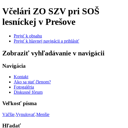
Včelári
ZO SZV pri SOŠ
lesníckej v Prešove
Prejsť k obsahu
Prejsť k hlavnej navigácii a prihlásiť
Zobraziť vyhľadávanie v navigácii
Navigácia
Kontakt
Ako sa stať členom?
Fotogaléria
Diskusné fórum
Veľkosť písma
Väčšie
.
Vynulovať
.
Menšie
Hľadať