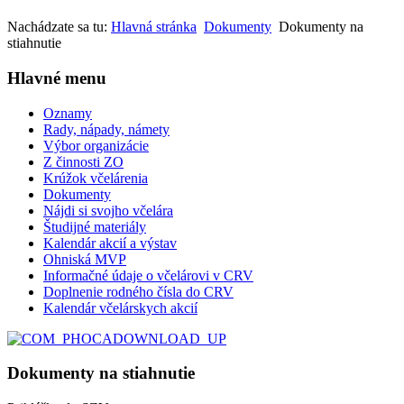
Nachádzate sa tu:
Hlavná stránka
Dokumenty
Dokumenty na
stiahnutie
Hlavné menu
Oznamy
Rady, nápady, námety
Výbor organizácie
Z činnosti ZO
Krúžok včelárenia
Dokumenty
Nájdi si svojho včelára
Študijné materiály
Kalendár akcií a výstav
Ohniská MVP
Informačné údaje o včelárovi v CRV
Doplnenie rodného čísla do CRV
Kalendár včelárskych akcií
Dokumenty na stiahnutie