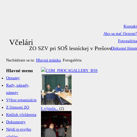
Kontakt
Ako sa stať členom?
Včelári
Fotogaléria
ZO SZV pri SOŠ lesníckej v Prešove
Diskusné fórum
Nachádzate sa tu:
Hlavná stránka
Fotogaléria
Hlavné menu
Oznamy
Rady, nápady,
námety
Výbor organizácie
Z činnosti ZO
I. výročn...
(2)
Krúžok včelárenia
Dokumenty
Nájdi si svojho
včelára