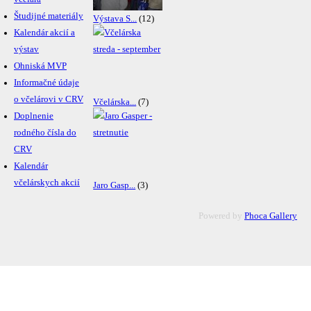
Študijné materiály
Výstava S...
(12)
Kalendár akcií a
výstav
Ohniská MVP
Informačné údaje
o včelárovi v CRV
Včelárska...
(7)
Doplnenie
rodného čísla do
CRV
Kalendár
včelárskych akcií
Jaro Gasp...
(3)
Powered by
Phoca Gallery