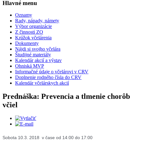
Hlavné menu
Oznamy
Rady, nápady, námety
Výbor organizácie
Z činnosti ZO
Krúžok včelárenia
Dokumenty
Nájdi si svojho včelára
Študijné materiály
Kalendár akcií a výstav
Ohniská MVP
Informačné údaje o včelárovi v CRV
Doplnenie rodného čísla do CRV
Kalendár včelárskych akcií
Prednáška: Prevencia a tlmenie chorôb
včiel
Sobota 10.3. 2018
v čase od
14:00
do
17:00