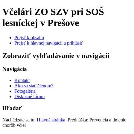
Včelári
ZO SZV pri SOŠ
lesníckej v Prešove
Prejsť k obsahu
Prejsť k hlavnej navigácii a prihlásiť
Zobraziť vyhľadávanie v navigácii
Navigácia
Kontakt
Ako sa stať členom?
Fotogaléria
Diskusné fórum
Hľadať
Nachádzate sa tu:
Hlavná stránka
Prednáška: Prevencia a tlmenie
chorôb včiel