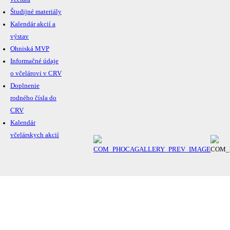
Študijné materiály
Kalendár akcií a
výstav
Ohniská MVP
Informačné údaje
o včelárovi v CRV
Doplnenie
rodného čísla do
CRV
Kalendár
včelárskych akcií