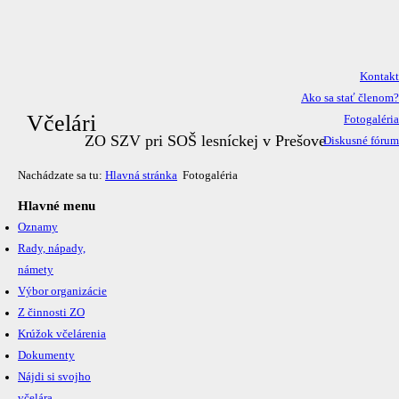
Kontakt
Ako sa stať členom?
Včelári
Fotogaléria
ZO SZV pri SOŠ lesníckej v Prešove
Diskusné fórum
Nachádzate sa tu:
Hlavná stránka
Fotogaléria
Hlavné menu
Oznamy
Rady, nápady,
námety
Výbor organizácie
Z činnosti ZO
Krúžok včelárenia
Dokumenty
Nájdi si svojho
včelára