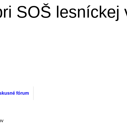
ri SOŠ lesníckej 
skusné fórum
ov