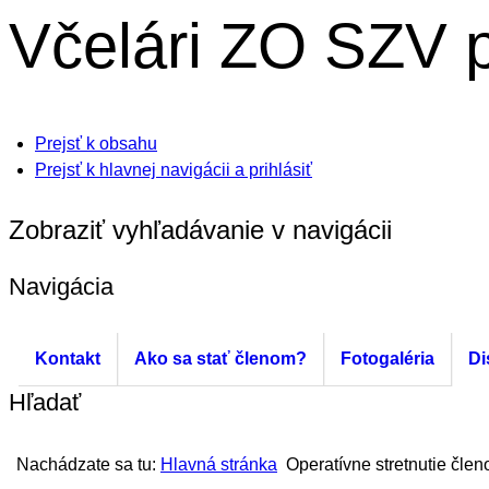
Včelári
ZO SZV p
Prejsť k obsahu
Prejsť k hlavnej navigácii a prihlásiť
Zobraziť vyhľadávanie v navigácii
Navigácia
Kontakt
Ako sa stať členom?
Fotogaléria
Di
Hľadať
Nachádzate sa tu:
Hlavná stránka
Operatívne stretnutie člen